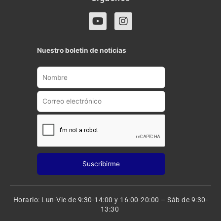
Y
I
o
n
u
s
t
t
Nuestro boletin de noticias
u
a
b
g
e
r
a
m
Horario: Lun-Vie de 9:30-14:00 y 16:00-20:00 – Sáb de 9:30-
13:30