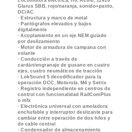
Locomotora eléctrica, H0, AE6/6, 11416
Glarus SBB, rojo/naranja, sonido+panto,
DC/AC
· Estructura y marco de metal
· Pantógrafos elevados y bajos
digitalmente
· Acoplamiento en un eje NEM guiado
por deslizamiento
· Motor de armadura de campana con
volante
· Conducción a través de
cardán/engranaje de gusano en cuatro
ejes, cuatro neumáticos de tracción
· LokSound 5 decodificador para la
operación DCC, Motorola, M4 y Setrix
· Registro independiente en centros de
control con funcionalidad RailComPlus
o mfx
· Electrónica universal con amoladora
enchufable y interruptor deslizante para
cambiar entre operación de dos hilos y
de cable central
· Condensador de almacenamiento