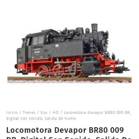
Inicio
/
Trenes
/
Esu
/
HO
/ Locomotora devapor BR80 009 DR,
digital con sonido, salida de humo.
Locomotora Devapor BR80 009