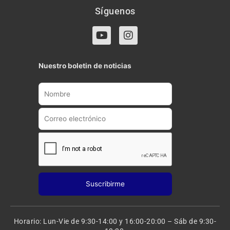
Síguenos
Y
I
o
n
u
s
t
t
Nuestro boletin de noticias
u
a
b
g
e
r
a
m
Horario: Lun-Vie de 9:30-14:00 y 16:00-20:00 – Sáb de 9:30-