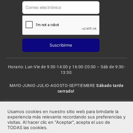
m
Horario: Lun-Vie de 9:30-14:00 y 16:00-20:00 – Sáb de 9:30-
13:30
MAYO-JUNIO-JULIO-AGOSTO-SEPTIEMBRE
Sábado tarde
cerrado!
VACACIONES: 8 al 20 de AGOSTO
CERRADO
Usamos cookies en nuestro sitio web para brindarle la
experiencia más relevante recordando sus preferencias y
visitas. Al hacer clic en "Aceptar", acepta el uso de
Rocafort Modelismo | Copyright 2021 © Todos los derechos
TODAS las cookies.
reservados.