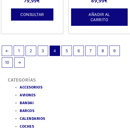
79,99
€
89,99
€
CONSULTAR
AÑADIR AL
CARRITO
←
1
2
3
4
5
6
7
8
9
10
→
CATEGORÍAS
ACCESORIOS
AVIONES
BANDAI
BARCOS
CALENDARIOS
COCHES