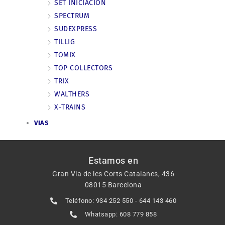
SET INICIACIÓN
SPECTRUM
SUDEXPRESS
TILLIG
TOMIX
TOP COLLECTORS
TRIX
WALTHERS
X-TRAINS
VIAS
Estamos en
Gran Via de les Corts Catalanes, 436
08015 Barcelona
Teléfono: 934 252 550 - 644 143 460
Whatsapp: 608 779 858