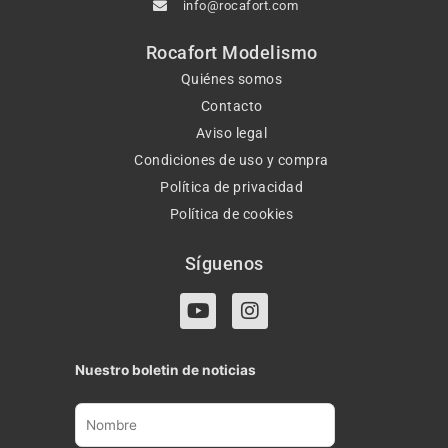
info@rocafort.com
Rocafort Modelismo
Quiénes somos
Contacto
Aviso legal
Condiciones de uso y compra
Política de privacidad
Política de cookies
Síguenos
Y
I
o
n
u
s
t
t
Nuestro boletin de noticias
u
a
b
g
e
r
a