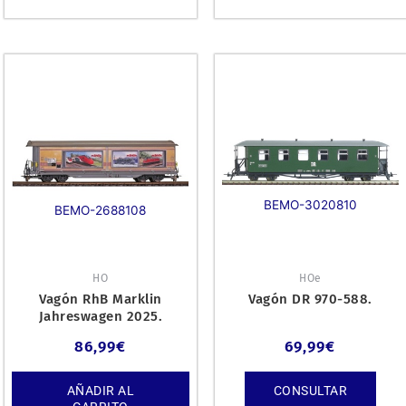
BEMO-3020810
BEMO-2688108
HO
HOe
Vagón RhB Marklin
Vagón DR 970-588.
Jahreswagen 2025.
86,99
€
69,99
€
AÑADIR AL
CONSULTAR