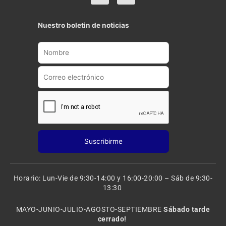
o
n
u
s
t
t
Nuestro boletin de noticias
u
a
b
g
e
r
a
m
Horario: Lun-Vie de 9:30-14:00 y 16:00-20:00 – Sáb de 9:30-
13:30
MAYO-JUNIO-JULIO-AGOSTO-SEPTIEMBRE
Sábado tarde
cerrado!