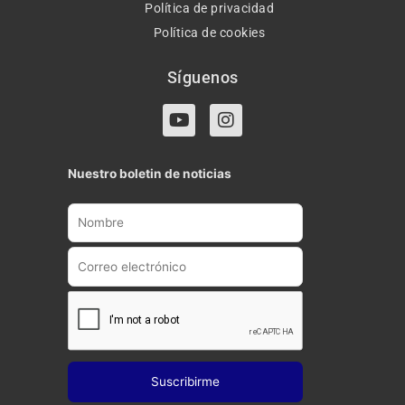
Política de privacidad
Política de cookies
Síguenos
Y
I
o
n
u
s
t
t
Nuestro boletin de noticias
u
a
b
g
e
r
a
m