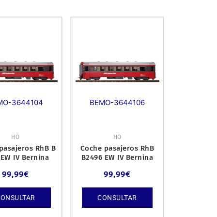
MO-3644104
BEMO-3644106
HO
HO
pasajeros RhB B
Coche pasajeros RhB
 EW IV Bernina
B2496 EW IV Bernina
Express.
Express.
99,99
€
99,99
€
CONSULTAR
CONSULTAR