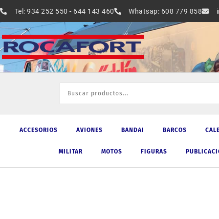
Ir
Tel: 934 252 550 - 644 143 460
Whatsap: 608 779 858
al
contenido
ACCESORIOS
AVIONES
BANDAI
BARCOS
CAL
MILITAR
MOTOS
FIGURAS
PUBLICAC