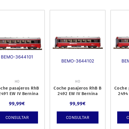
BEMO-3644101
BEMO-3644102
BE
HO
HO
che pasajeros RhB
Coche pasajeros RhB B
Coche 
2491 EW IV Bernina
2492 EW IV Bernina
2494
Express.
Express.
99,99
€
99,99
€
CONSULTAR
CONSULTAR