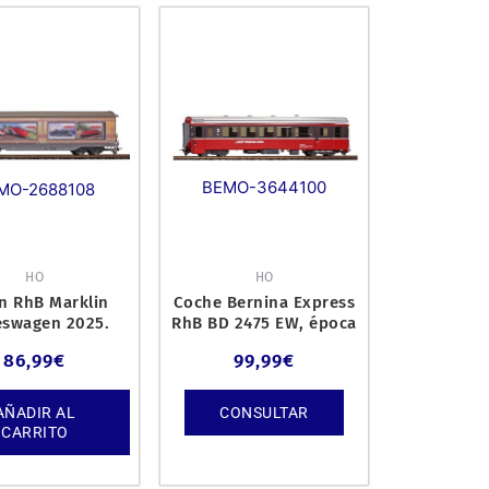
BEMO-3644100
MO-2688108
HO
HO
n RhB Marklin
Coche Bernina Express
eswagen 2025.
RhB BD 2475 EW, época
IV.
86,99
€
99,99
€
AÑADIR AL
CONSULTAR
CARRITO