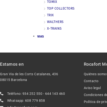
TOMIX
TOP COLLECTORS
TRIX
WALTHERS
X-TRAINS
VIAS
Estamos en
Rocafort M
Gran Via de les Corts Catalanes, 436
Quiénes somo
08015 Barcelona
Contacto
Aviso legal
Teléfono: 934 252 550 - 644 143 460
Condiciones d
Whatsapp: 608 779 858
Política de pr