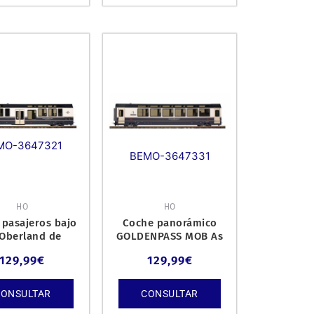
MO-3647321
BEMO-3647331
HO
HO
 pasajeros bajo
Coche panorámico
Oberland de
GOLDENPASS MOB As
reux-Bernese
191.
129,99
€
129,99
€
enPass Expres
CONSULTAR
CONSULTAR