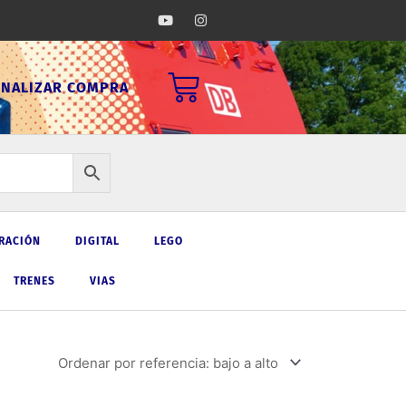
Y
I
o
n
u
s
t
t
u
a
Carrito
b
g
INALIZAR COMPRA
e
r
a
m
RACIÓN
DIGITAL
LEGO
TRENES
VIAS