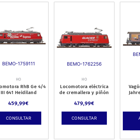
BE
BEMO-1759111
BEMO-1762256
HO
HO
omotora RhB Ge 4/4
Locomotora eléctrica
Vagó
III 641 Heidiland
de cremallera y piñón
Jahr
Express HO DC
MGB HGe 4/4 II 106
459,99
€
479,99
€
Glacier
CONSULTAR
CONSULTAR