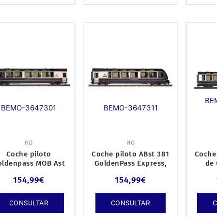
BE
BEMO-3647301
BEMO-3647311
HO
HO
Coche piloto
Coche piloto ABst 381
Coche
oldenpass MOB Ast
GoldenPass Express,
de 
181 GPX
época VI.
Mont
154,99
€
154,99
€
Gold
CONSULTAR
CONSULTAR