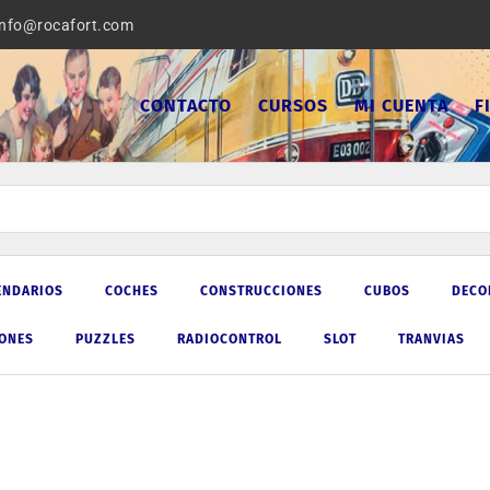
info@rocafort.com
CONTACTO
CURSOS
MI CUENTA
F
ENDARIOS
COCHES
CONSTRUCCIONES
CUBOS
DECO
IONES
PUZZLES
RADIOCONTROL
SLOT
TRANVIAS