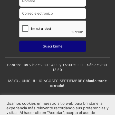
e
r
a
m
Horario: Lun-Vie de 9:30-14:00 y 16:00-20:00 – Sáb de 9:30-
13:30
MAYO-JUNIO-JULIO-AGOSTO-SEPTIEMBRE
Sábado tarde
cerrado!
VACACIONES: 8 al 20 de AGOSTO
CERRADO
Usamos cookies en nuestro sitio web para brindarle la
experiencia más relevante recordando sus preferencias y
visitas. Al hacer clic en "Aceptar", acepta el uso de
Rocafort Modelismo | Copyright 2021 © Todos los derechos