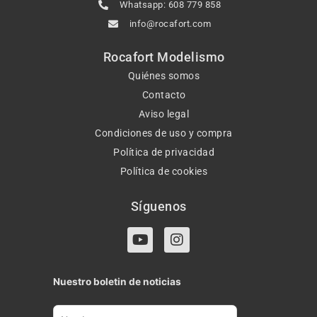
Whatsapp: 608 779 858
info@rocafort.com
Rocafort Modelismo
Quiénes somos
Contacto
Aviso legal
Condiciones de uso y compra
Política de privacidad
Política de cookies
Síguenos
Y
I
o
n
u
s
t
t
Nuestro boletin de noticias
u
a
b
g