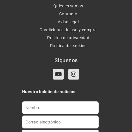
Quiénes somos
Contacto
Aviso legal
Condiciones de uso y compra
Política de privacidad
Política de cookies
Síguenos
Y
I
o
n
u
s
t
t
Nuestro boletin de noticias
u
a
b
g
e
r
a
m