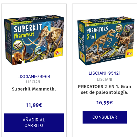
LISCIANI-95421
LISCIANI-79964
LISCIANI
LISCIANI
PREDATORS 2 EN 1. Gran
Superkit Mammoth.
set de paleontología.
16,99
€
11,99
€
CONSULTAR
AÑADIR AL
CARRITO