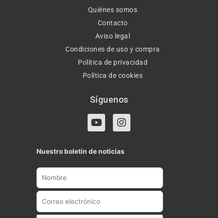
Quiénes somos
Contacto
Aviso legal
Condiciones de uso y compra
Política de privacidad
Política de cookies
Síguenos
Y
I
o
n
u
s
t
t
Nuestro boletin de noticias
u
a
b
g
e
r
a
m