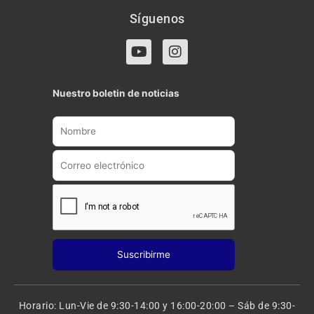
Síguenos
Y
I
o
n
u
s
t
t
Nuestro boletin de noticias
u
a
b
g
e
r
a
m
Horario: Lun-Vie de 9:30-14:00 y 16:00-20:00 – Sáb de 9:30-