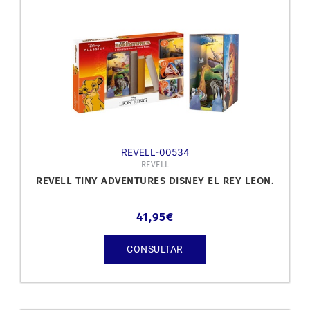
REVELL-00534
REVELL
REVELL TINY ADVENTURES DISNEY EL REY LEON.
41,95
€
CONSULTAR