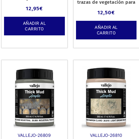
trazas de vegetación para
vegetación tipo terrenos
aportar mayor rea
12,95
€
de Euro
12,50
€
AÑADIR AL
AÑADIR AL
CARRITO
CARRITO
VALLEJO-26809
VALLEJO-26810