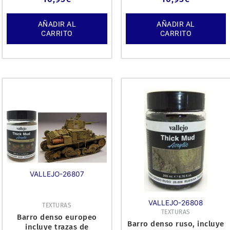
densa
textura de
AÑADIR AL
AÑADIR AL
CARRITO
CARRITO
VALLEJO-26807
VALLEJO-26808
TEXTURAS
TEXTURAS
Barro denso europeo
Barro denso ruso, incluye
incluye trazas de