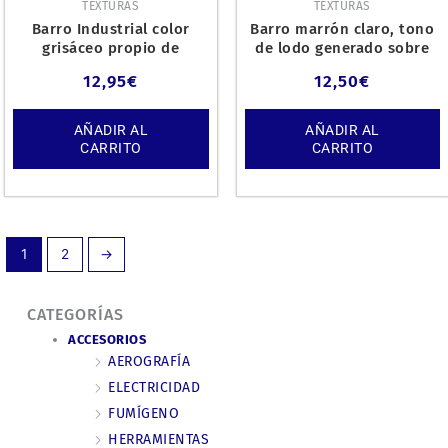
TEXTURAS
TEXTURAS
Barro Industrial color
Barro marrón claro, tono
grisáceo propio de
de lodo generado sobre
entornos urbanos, 200ml.
terrenos alcalinos de
12,95
€
12,50
€
AÑADIR AL
AÑADIR AL
CARRITO
CARRITO
1
2
→
CATEGORÍAS
ACCESORIOS
AEROGRAFÍA
ELECTRICIDAD
FUMÍGENO
HERRAMIENTAS