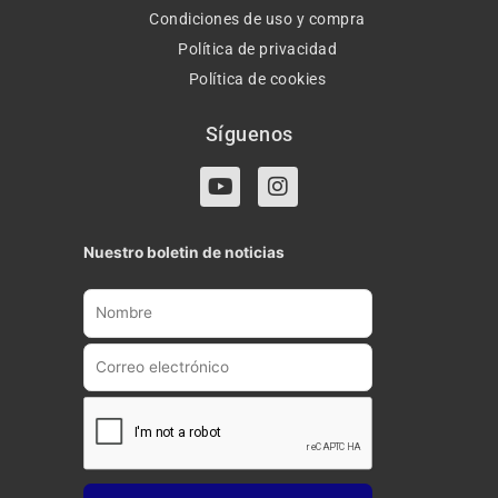
Condiciones de uso y compra
Política de privacidad
Política de cookies
Síguenos
Y
I
o
n
u
s
t
t
Nuestro boletin de noticias
u
a
b
g
e
r
a
m