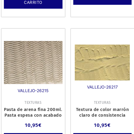
CARRITO
VALLEJO-26217
VALLEJO-26215
TEXTURAS
TEXTURAS
Pasta de arena fina 200ml.
Textura de color marrón
Pasta espesa con acabado
claro de consistencia
gris áspero para
media, reproducetextura
10,95
€
10,95
€