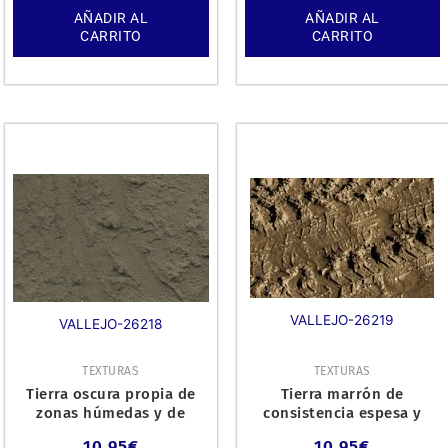
AÑADIR AL
AÑADIR AL
CARRITO
CARRITO
VALLEJO-26219
VALLEJO-26218
TEXTURAS
TEXTURAS
Tierra oscura propia de
Tierra marrón de
zonas húmedas y de
consistencia espesa y
consistencia espesa y
densa apropiado para
10,95
€
10,95
€