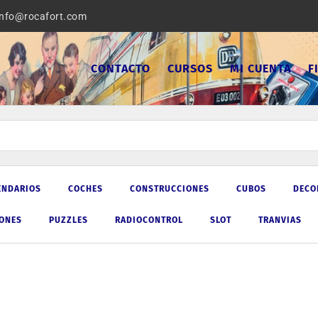
info@rocafort.com
CONTACTO
CURSOS
MI CUENTA
F
ENDARIOS
COCHES
CONSTRUCCIONES
CUBOS
DECO
IONES
PUZZLES
RADIOCONTROL
SLOT
TRANVIAS