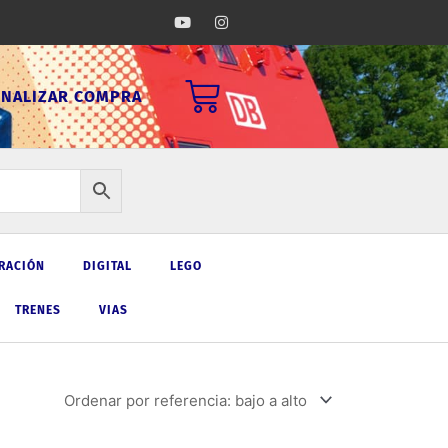
Y
I
o
n
u
s
t
t
u
a
Carrito
b
g
INALIZAR COMPRA
e
r
a
m
RACIÓN
DIGITAL
LEGO
TRENES
VIAS