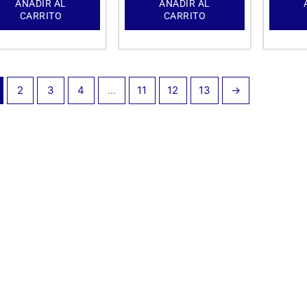
AÑADIR AL
AÑADIR AL
CARRITO
CARRITO
2
3
4
…
11
12
13
→