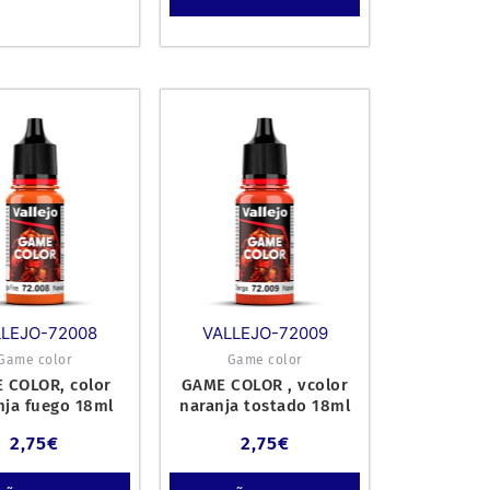
LLEJO-72008
VALLEJO-72009
Game color
Game color
 COLOR, color
GAME COLOR , vcolor
ja fuego 18ml
naranja tostado 18ml
(18)
(19)
2,75
€
2,75
€