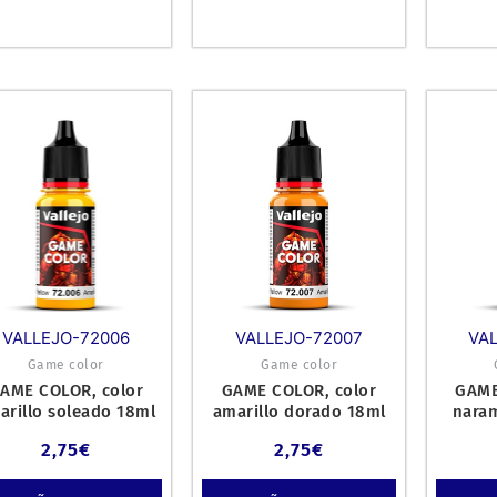
VALLEJO-72006
VALLEJO-72007
VA
Game color
Game color
AME COLOR, color
GAME COLOR, color
GAME
arillo soleado 18ml
amarillo dorado 18ml
naram
(14)
(15)
2,75
€
2,75
€