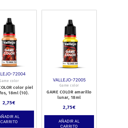
LLEJO-72004
VALLEJO-72005
Game color
Game color
OLOR color piel
GAME COLOR amarillo
fos, 18ml (10).
lunar, 18ml
2,75
€
2,75
€
AÑADIR AL
AÑADIR AL
CARRITO
CARRITO