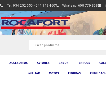
Ir
Tel: 934 252 550 - 644 143 460
Whatsap: 608 779 858
al
contenido
ACCESORIOS
AVIONES
BANDAI
BARCOS
CAL
MILITAR
MOTOS
FIGURAS
PUBLICAC