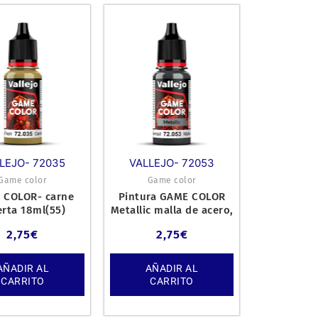
LEJO- 72035
VALLEJO- 72053
Game color
Game color
 COLOR- carne
Pintura GAME COLOR
rta 18ml(55)
Metallic malla de acero,
18ml (122)
2,75
€
2,75
€
AÑADIR AL
AÑADIR AL
CARRITO
CARRITO