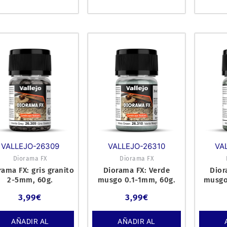
VALLEJO-26309
VALLEJO-26310
VA
Diorama FX
Diorama FX
rama FX: gris granito
Diorama FX: Verde
Dior
2-5mm, 60g.
musgo 0.1-1mm, 60g.
musgo
3,99
€
3,99
€
AÑADIR AL
AÑADIR AL