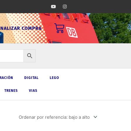
Y
I
o
n
u
s
t
t
u
a
Carrito
b
g
INALIZAR COMPRA
e
r
a
m
RACIÓN
DIGITAL
LEGO
TRENES
VIAS