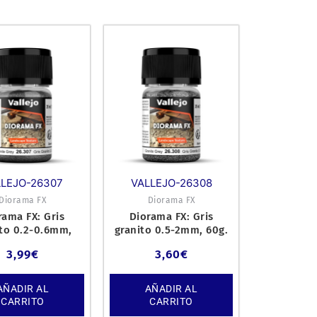
LLEJO-26307
VALLEJO-26308
Diorama FX
Diorama FX
rama FX: Gris
Diorama FX: Gris
ito 0.2-0.6mm,
granito 0.5-2mm, 60g.
60g.
3,99
€
3,60
€
AÑADIR AL
AÑADIR AL
CARRITO
CARRITO