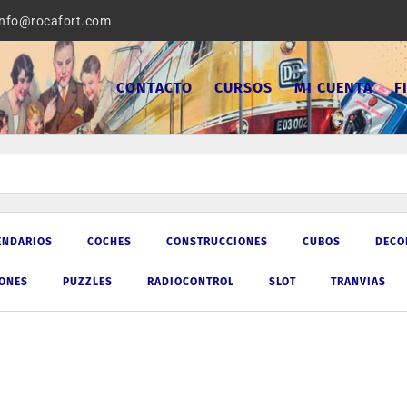
info@rocafort.com
CONTACTO
CURSOS
MI CUENTA
F
ENDARIOS
COCHES
CONSTRUCCIONES
CUBOS
DECO
IONES
PUZZLES
RADIOCONTROL
SLOT
TRANVIAS