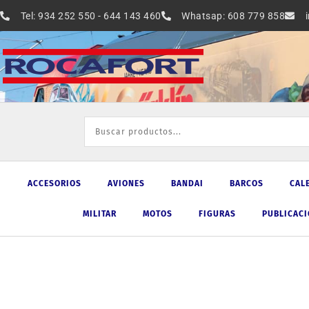
Ir
Tel: 934 252 550 - 644 143 460
Whatsap: 608 779 858
al
contenido
ACCESORIOS
AVIONES
BANDAI
BARCOS
CAL
MILITAR
MOTOS
FIGURAS
PUBLICAC