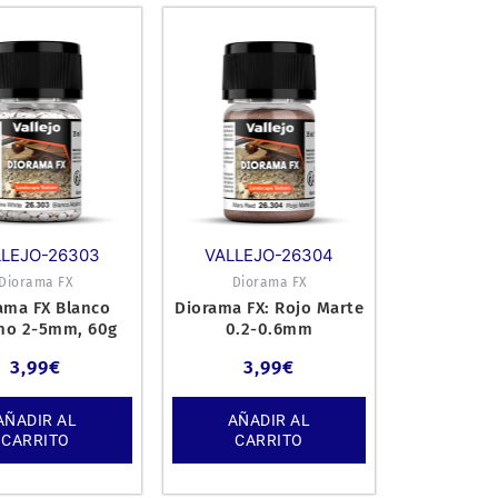
LLEJO-26303
VALLEJO-26304
Diorama FX
Diorama FX
ama FX Blanco
Diorama FX: Rojo Marte
ino 2-5mm, 60g
0.2-0.6mm
3,99
€
3,99
€
AÑADIR AL
AÑADIR AL
CARRITO
CARRITO