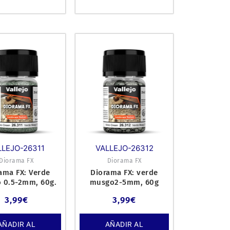
LLEJO-26311
VALLEJO-26312
Diorama FX
Diorama FX
ama FX: Verde
Diorama FX: verde
 0.5-2mm, 60g.
musgo2-5mm, 60g
3,99
€
3,99
€
AÑADIR AL
AÑADIR AL