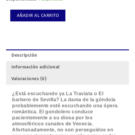
Nook:
Viaje
AÑADIR AL CARRITO
a
Venecia.
cantidad
Descripción
Información adicional
Valoraciones (0)
¿Está escuchando ya La Traviata o El
barbero de Sevilla? La dama de la góndola
probablemente esté escuchando una ópera
romántica. El gondolero conduce
pacientemente a su diosa por los
atmosféricos canales de Venecia.
Afortunadamente, no son perseguidos en