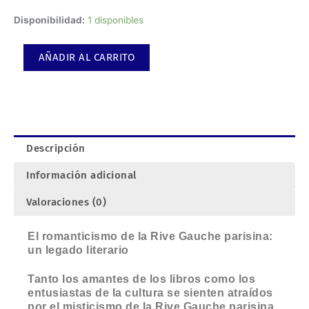
Book
Disponibilidad:
1 disponibles
Nook:
Rive
AÑADIR AL CARRITO
Gauche
parisina:
un
legado
literario
cantidad
Descripción
Información adicional
Valoraciones (0)
El romanticismo de la Rive Gauche parisina:
un legado literario
Tanto los amantes de los libros como los
entusiastas de la cultura se sienten atraídos
por el misticismo de la Rive Gauche parisina.