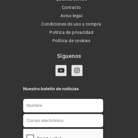
Contacto
Aviso legal
Condiciones de uso y compra
Política de privacidad
Política de cookies
Síguenos
Y
I
o
n
u
s
t
t
Nuestro boletin de noticias
u
a
b
g
e
r
a
m