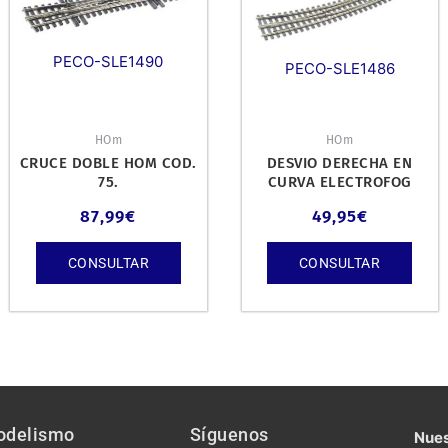
PECO-SLE1490
PECO-SLE1486
HOm
HOm
CRUCE DOBLE HOM COD.
DESVIO DERECHA EN
75.
CURVA ELECTROFOG
COD. 75.
87,99
€
49,95
€
CONSULTAR
CONSULTAR
odelismo
Síguenos
Nues