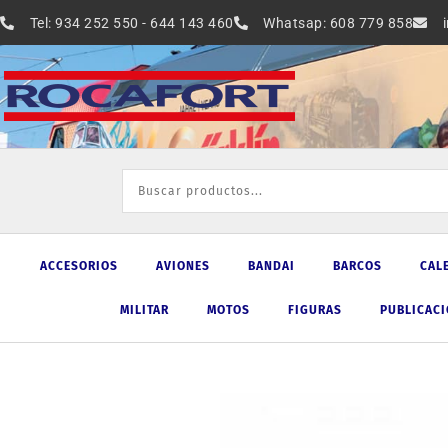
Ir
Tel: 934 252 550 - 644 143 460
Whatsap: 608 779 858
al
contenido
ACCESORIOS
AVIONES
BANDAI
BARCOS
CAL
MILITAR
MOTOS
FIGURAS
PUBLICAC