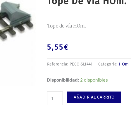
Tope De Vía HOm.
Tope de vía HOm.
5,55
€
HOm
Referencia:
PECO-SL1441
Categoría:
Tope
Disponibilidad:
2 disponibles
de
vía
AÑADIR AL CARRITO
HOm.
cantidad