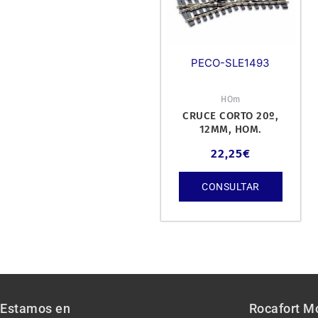
PECO-SLE1493
HOm
CRUCE CORTO 20º,
12MM, HOM.
22,25
€
CONSULTAR
Estamos en
Rocafort M