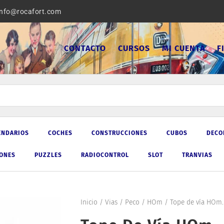
info@rocafort.com
CONTACTO
CURSOS
MI CUENTA
F
ENDARIOS
COCHES
CONSTRUCCIONES
CUBOS
DECO
IONES
PUZZLES
RADIOCONTROL
SLOT
TRANVIAS
Inicio
/
Vias
/
Peco
/
HOm
/ Tope de vía HOm.