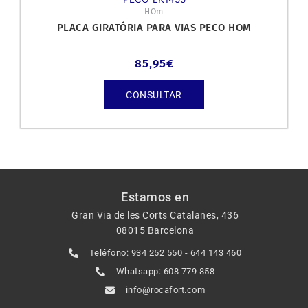
HOm
PLACA GIRATÓRIA PARA VIAS PECO HOM
85,95
€
CONSULTAR
Estamos en
Gran Via de les Corts Catalanes, 436
08015 Barcelona
Teléfono: 934 252 550 - 644 143 460
Whatsapp: 608 779 858
info@rocafort.com