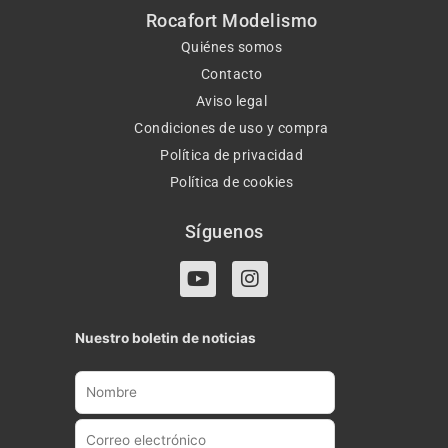
Rocafort Modelismo
Quiénes somos
Contacto
Aviso legal
Condiciones de uso y compra
Política de privacidad
Política de cookies
Síguenos
Y
I
o
n
u
s
t
t
Nuestro boletin de noticias
u
a
b
g
e
r
a
m