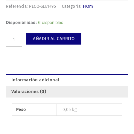
HOm
Referencia:
PECO-SLE1495
Categoría:
Desvio
Disponibilidad:
6 disponibles
derecha
mediano
AÑADIR AL CARRITO
Electrofog
cantidad
Información adicional
Valoraciones (0)
Peso
0,06 kg