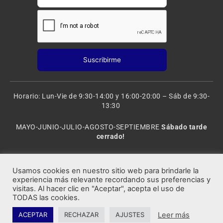
Horario: Lun-Vie de 9:30-14:00 y 16:00-20:00 – Sáb de 9:30-
13:30
MAYO-JUNIO-JULIO-AGOSTO-SEPTIEMBRE
Sábado tarde
cerrado!
VACACIONES: 8 al 20 de AGOSTO
CERRADO
Usamos cookies en nuestro sitio web para brindarle la
experiencia más relevante recordando sus preferencias y
visitas. Al hacer clic en "Aceptar", acepta el uso de
Rocafort Modelismo | Copyright 2021 © Todos los derechos
TODAS las cookies.
reservados.
Leer más
ACEPTAR
RECHAZAR
AJUSTES