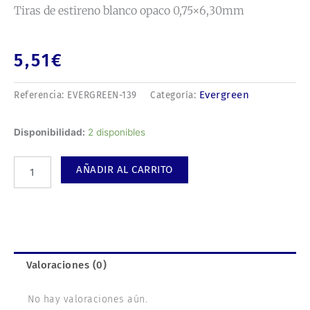
Tiras de estireno blanco opaco 0,75×6,30mm
5,51
€
Evergreen
Referencia:
EVERGREEN-139
Categoría:
Tiras
Disponibilidad:
2 disponibles
de
estireno
AÑADIR AL CARRITO
blanco
opaco
0,75x6,30mm
cantidad
Valoraciones (0)
No hay valoraciones aún.