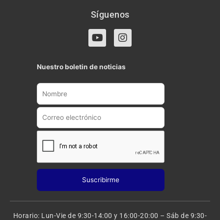
Síguenos
Y
I
o
n
u
s
t
t
Nuestro boletin de noticias
u
a
b
g
e
r
a
m
Horario: Lun-Vie de 9:30-14:00 y 16:00-20:00 – Sáb de 9:30-