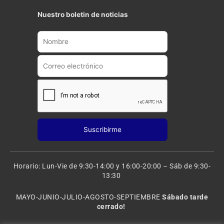
u
s
t
t
Nuestro boletin de noticias
u
a
b
g
e
r
a
m
Horario: Lun-Vie de 9:30-14:00 y 16:00-20:00 – Sáb de 9:30-
13:30
MAYO-JUNIO-JULIO-AGOSTO-SEPTIEMBRE
Sábado tarde
cerrado!