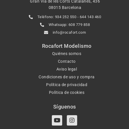
Gran Via de les Corts Catalanes, 436
08015 Barcelona
Teléfono: 934 252 550 - 644 143 460
Whatsapp: 608 779 858
info@rocafort.com
Rocafort Modelismo
Quiénes somos
Contacto
Aviso legal
Condiciones de uso y compra
Política de privacidad
Política de cookies
Síguenos
Y
I
o
n