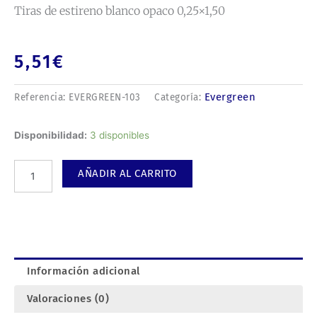
Tiras de estireno blanco opaco 0,25×1,50
5,51
€
Evergreen
Referencia:
EVERGREEN-103
Categoría:
Tiras
Disponibilidad:
3 disponibles
de
estireno
AÑADIR AL CARRITO
blanco
opaco
0,25x1,50
cantidad
Información adicional
Valoraciones (0)