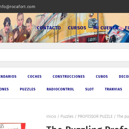
info@rocafort.com
CONTACTO
CURSOS
MI CUENTA
F
ENDARIOS
COCHES
CONSTRUCCIONES
CUBOS
DECO
IONES
PUZZLES
RADIOCONTROL
SLOT
TRANVIAS
Inicio
/
Puzzles
/
PROFESSOR PUZZLE
/ The puz