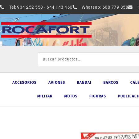
Ir
Tel: 934 252 550 - 644 143 460
Whatsap: 608 779 858
al
contenido
ACCESORIOS
AVIONES
BANDAI
BARCOS
CAL
MILITAR
MOTOS
FIGURAS
PUBLICAC