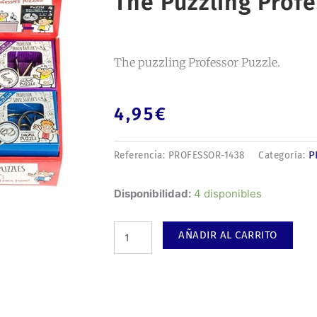
The Puzzling Profe
The puzzling Professor Puzzle.
4,95
€
P
Referencia:
PROFESSOR-1438
Categoría:
The
Disponibilidad:
4 disponibles
puzzling
Professor
AÑADIR AL CARRITO
Puzzle.
cantidad