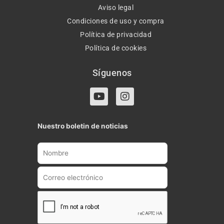
Aviso legal
Condiciones de uso y compra
Política de privacidad
Política de cookies
Síguenos
Y
I
o
n
u
s
t
t
Nuestro boletin de noticias
u
a
b
g
e
r
a
m