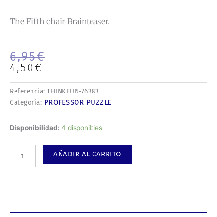
The Fifth chair Brainteaser.
El
El
6,95
€
precio
precio
4,50
€
original
actual
era:
es:
Referencia:
THINKFUN-76383
6,95€.
4,50€.
PROFESSOR PUZZLE
Categoría:
The
Disponibilidad:
4 disponibles
Fifth
chair
AÑADIR AL CARRITO
Brainteaser.
cantidad