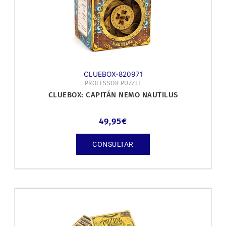
CLUEBOX-820971
PROFESSOR PUZZLE
CLUEBOX: CAPITÁN NEMO NAUTILUS
49,95
€
CONSULTAR