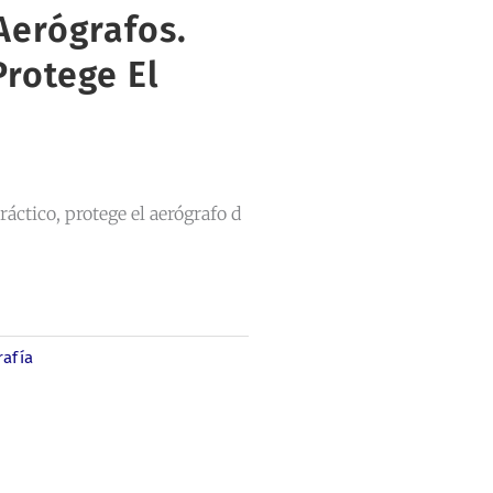
Aerógrafos.
Protege El
ráctico, protege el aerógrafo d
rafía