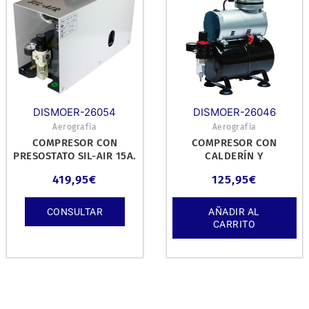
DISMOER-26054
DISMOER-26046
Aerografía
Aerografía
COMPRESOR CON
COMPRESOR CON
PRESOSTATO SIL-AIR 15A.
CALDERÍN Y
MANÓMETRO D-80.
419,95
€
125,95
€
CONSULTAR
AÑADIR AL
CARRITO