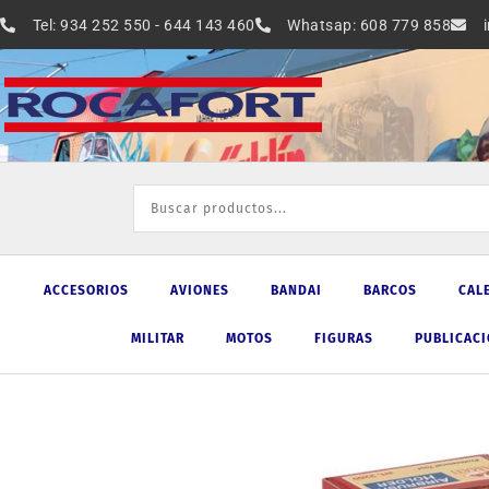
Ir
Tel: 934 252 550 - 644 143 460
Whatsap: 608 779 858
al
contenido
ACCESORIOS
AVIONES
BANDAI
BARCOS
CAL
MILITAR
MOTOS
FIGURAS
PUBLICAC