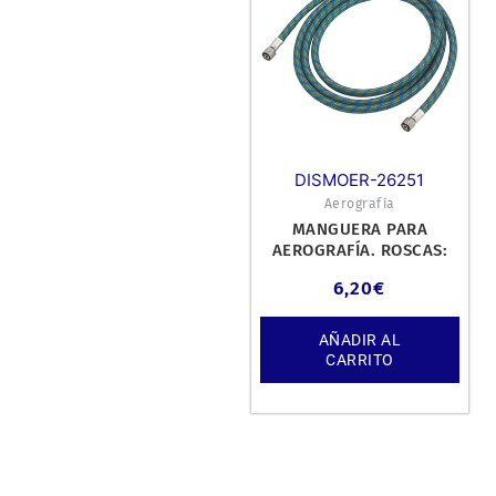
DISMOER-26251
Aerografía
MANGUERA PARA
AEROGRAFÍA. ROSCAS:
G1/8 LONGITUD: 1,8M
6,20
€
AÑADIR AL
CARRITO