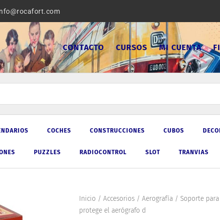
info@rocafort.com
CONTACTO
CURSOS
MI CUENTA
F
ENDARIOS
COCHES
CONSTRUCCIONES
CUBOS
DECO
IONES
PUZZLES
RADIOCONTROL
SLOT
TRANVIAS
Inicio
/
Accesorios
/
Aerografía
/ Soporte para 
protege el aerógrafo d