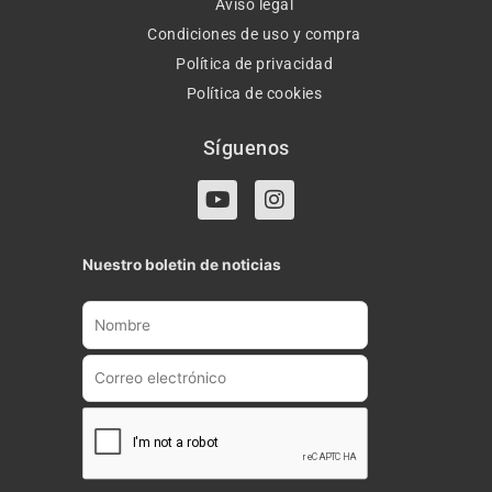
Aviso legal
Condiciones de uso y compra
Política de privacidad
Política de cookies
Síguenos
Y
I
o
n
u
s
t
t
Nuestro boletin de noticias
u
a
b
g
e
r
a
m