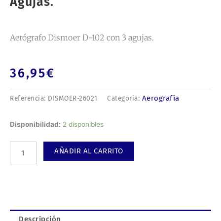
Agujas.
Aerógrafo Dismoer D-102 con 3 agujas.
36,95
€
Aerografía
Referencia:
DISMOER-26021
Categoría:
Aerógrafo
Disponibilidad:
2 disponibles
Dismoer
D-
AÑADIR AL CARRITO
102
con
3
agujas.
cantidad
Descripción