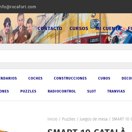
info@rocafort.com
CONTACTO
CURSOS
MI CUENTA
F
ENDARIOS
COCHES
CONSTRUCCIONES
CUBOS
DECO
IONES
PUZZLES
RADIOCONTROL
SLOT
TRANVIAS
Inicio
/
Puzzles
/
Juegos de mesa
/ SMART 10 