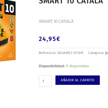
SMART 10 CATALÀ
SMART 10 CATALÀ
24,95
€
J
Referencia:
SDGAMES-101061
Categoría:
SMART
Disponibilidad:
5 disponibles
10
CATALÀ
AÑADIR AL CARRITO
cantidad