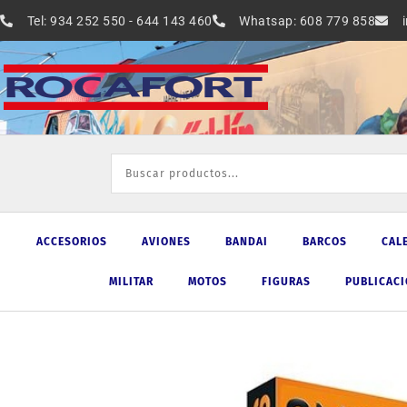
Ir
Tel: 934 252 550 - 644 143 460
Whatsap: 608 779 858
al
contenido
ACCESORIOS
AVIONES
BANDAI
BARCOS
CAL
MILITAR
MOTOS
FIGURAS
PUBLICAC