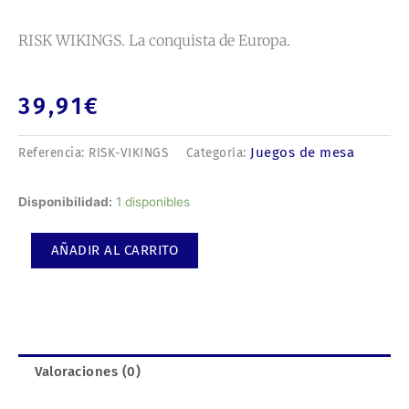
RISK WIKINGS. La conquista de Europa.
39,91
€
Juegos de mesa
Referencia:
RISK-VIKINGS
Categoría:
RISK
Disponibilidad:
1 disponibles
WIKINGS.
La
AÑADIR AL CARRITO
conquista
de
Europa.
cantidad
Valoraciones (0)