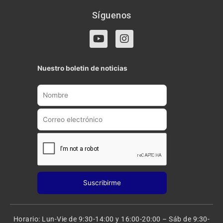
Síguenos
Y
I
o
n
u
s
t
t
Nuestro boletin de noticias
u
a
b
g
e
r
a
m
Horario: Lun-Vie de 9:30-14:00 y 16:00-20:00 – Sáb de 9:30-