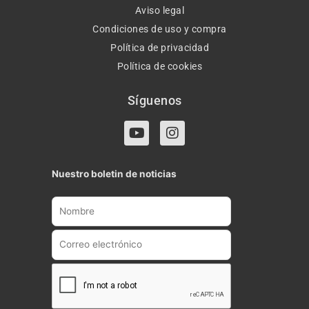
Aviso legal
Condiciones de uso y compra
Política de privacidad
Política de cookies
Síguenos
Y
I
o
n
u
s
t
t
Nuestro boletin de noticias
u
a
b
g
e
r
a
m