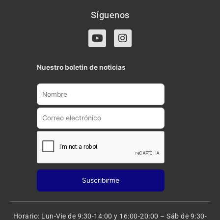
Síguenos
Y
I
o
n
u
s
t
t
Nuestro boletin de noticias
u
a
b
g
e
r
a
m
Horario: Lun-Vie de 9:30-14:00 y 16:00-20:00 – Sáb de 9:30-