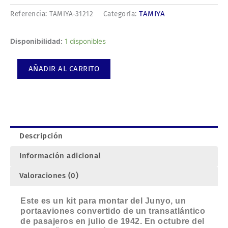
TAMIYA
Referencia:
TAMIYA-31212
Categoría:
JUNYO
Disponibilidad:
1 disponibles
Japanese
aircraft
AÑADIR AL CARRITO
carrier.
Kit
de
plástico
escala
1/700.
Descripción
cantidad
Información adicional
Valoraciones (0)
Este es un kit para montar del Junyo, un
portaaviones convertido de un transatlántico
de pasajeros en julio de 1942. En octubre del