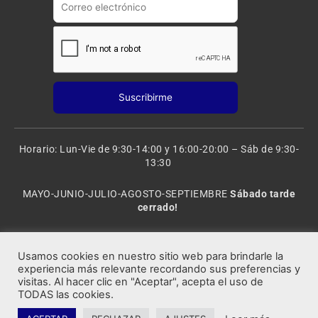
Horario: Lun-Vie de 9:30-14:00 y 16:00-20:00 – Sáb de 9:30-
13:30
MAYO-JUNIO-JULIO-AGOSTO-SEPTIEMBRE
Sábado tarde
cerrado!
VACACIONES: 8 al 20 de AGOSTO
CERRADO
Usamos cookies en nuestro sitio web para brindarle la
experiencia más relevante recordando sus preferencias y
visitas. Al hacer clic en "Aceptar", acepta el uso de
Rocafort Modelismo | Copyright 2021 © Todos los derechos
TODAS las cookies.
reservados.