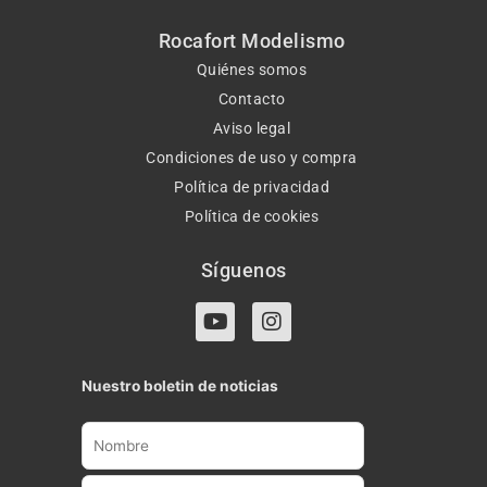
Rocafort Modelismo
Quiénes somos
Contacto
Aviso legal
Condiciones de uso y compra
Política de privacidad
Política de cookies
Síguenos
Y
I
o
n
u
s
t
t
Nuestro boletin de noticias
u
a
b
g
e
r
a
m