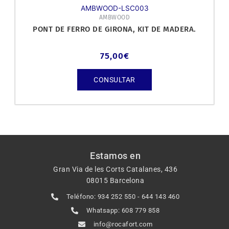
AMBWOOD-LSC003
AMBWOOD
PONT DE FERRO DE GIRONA, KIT DE MADERA.
75,00
€
CONSULTAR
Estamos en
Gran Via de les Corts Catalanes, 436
08015 Barcelona
Teléfono: 934 252 550 - 644 143 460
Whatsapp: 608 779 858
info@rocafort.com