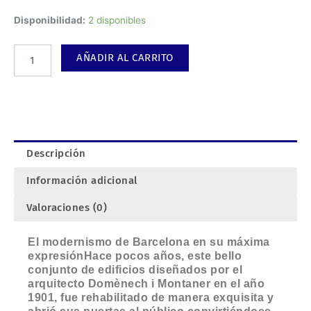
Pabellón
Disponibilidad:
2 disponibles
Hospital
de
AÑADIR AL CARRITO
Sant
Pau,
Barcelona.
cantidad
Descripción
Información adicional
Valoraciones (0)
El modernismo de Barcelona en su máxima
expresiónHace pocos años, este bello
conjunto de edificios diseñados por el
arquitecto Domènech i Montaner en el año
1901, fue rehabilitado de manera exquisita y