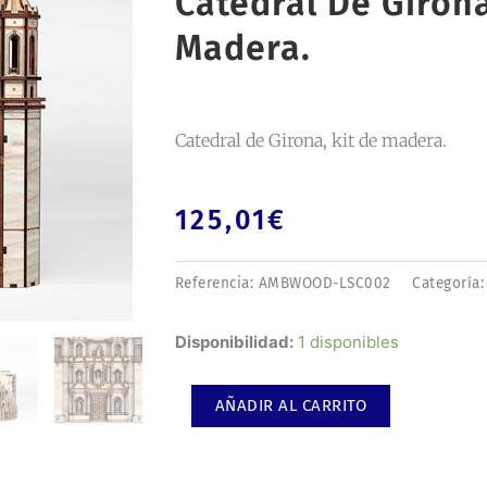
Catedral De Girona
Madera.
Catedral de Girona, kit de madera.
125,01
€
Referencia:
AMBWOOD-LSC002
Categoría
Catedral
Disponibilidad:
1 disponibles
de
Girona,
AÑADIR AL CARRITO
kit
de
madera.