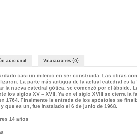
cantidad
ón adicional
Valoraciones (0)
ardado casi un milenio en ser construida. Las obras com
lizaron. La parte más antigua de la actual catedral es la
iciar la nueva catedral gótica, se comenzó por el ábside. 
te los siglos XV – XVII. Ya en el siglo XVIII se cierra la 
 1764. Finalmente la entrada de los apóstoles se finali
 que es un, fue instalado el 6 de junio de 1968.
res 14 años
as