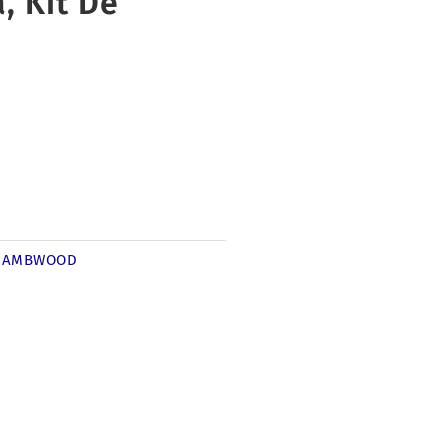
, Kit De
AMBWOOD
: