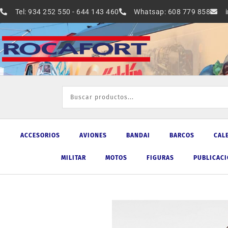
Ir
Tel: 934 252 550 - 644 143 460
Whatsap: 608 779 858
al
contenido
ACCESORIOS
AVIONES
BANDAI
BARCOS
CAL
MILITAR
MOTOS
FIGURAS
PUBLICAC