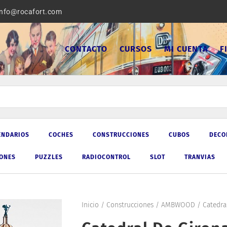
info@rocafort.com
CONTACTO
CURSOS
MI CUENTA
F
ENDARIOS
COCHES
CONSTRUCCIONES
CUBOS
DECO
IONES
PUZZLES
RADIOCONTROL
SLOT
TRANVIAS
Inicio
/
Construcciones
/
AMBWOOD
/ Catedral