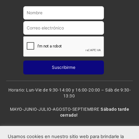
b
g
e
r
a
m
Horario: Lun-Vie de 9:30-14:00 y 16:00-20:00 – Sáb de 9:30-
13:30
MAYO-JUNIO-JULIO-AGOSTO-SEPTIEMBRE
Sábado tarde
cerrado!
VACACIONES: 8 al 20 de AGOSTO
CERRADO
Usamos cookies en nuestro sitio web para brindarle la