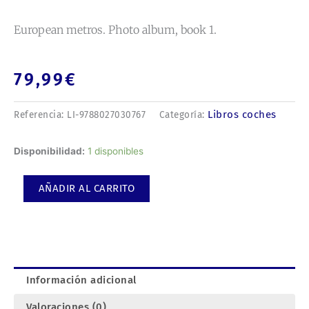
European metros. Photo album, book 1.
79,99
€
Libros coches
Referencia:
LI-9788027030767
Categoría:
European
Disponibilidad:
1 disponibles
metros.
Photo
AÑADIR AL CARRITO
album,
book
1.
cantidad
Información adicional
Valoraciones (0)