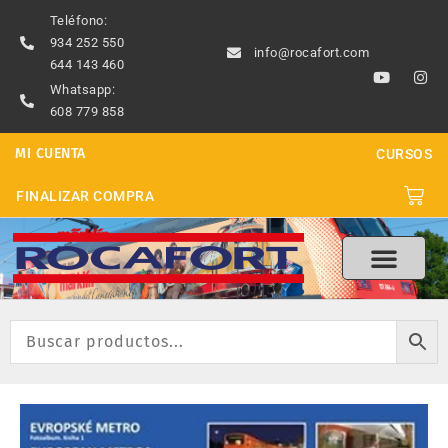
Ir
Teléfono:
al
934 252 550
info@rocafort.com
contenido
644 143 460
Y
I
o
n
Whatsapp:
u
s
608 779 858
t
t
u
a
b
g
MI CUENTA
CURSOS
e
r
a
m
Carri
FINALIZAR COMPRA