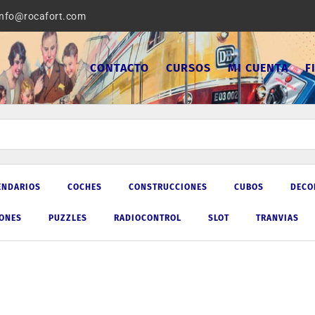
info@rocafort.com
CONTACTO
CURSOS
MI CUENTA
F
ENDARIOS
COCHES
CONSTRUCCIONES
CUBOS
DECO
IONES
PUZZLES
RADIOCONTROL
SLOT
TRANVIAS