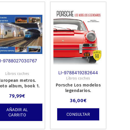
I-9788027030767
LI-9788419282644
Libros coches
Libros coches
European metros.
Porsche Los modelos
oto album, book 1.
legendarios.
79,99
€
36,00
€
AÑADIR AL
CONSULTAR
CARRITO