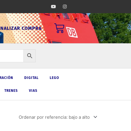
Y
I
o
n
u
s
t
t
u
a
Carrito
b
g
INALIZAR COMPRA
e
r
a
m
RACIÓN
DIGITAL
LEGO
TRENES
VIAS