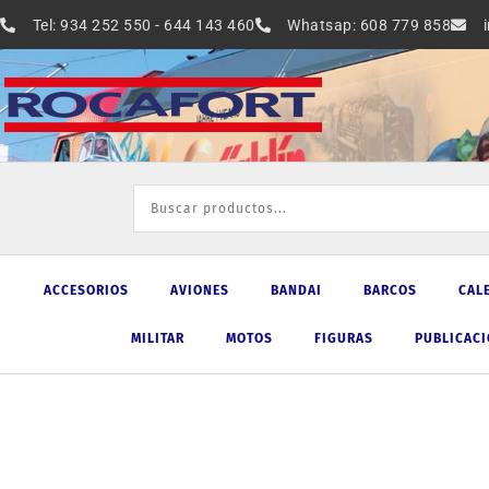
Ir
Tel: 934 252 550 - 644 143 460
Whatsap: 608 779 858
al
contenido
ACCESORIOS
AVIONES
BANDAI
BARCOS
CAL
MILITAR
MOTOS
FIGURAS
PUBLICAC