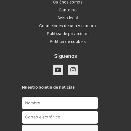
Quiénes somos
Contacto
Aviso legal
Condiciones de uso y compra
Política de privacidad
Política de cookies
Síguenos
Y
I
o
n
u
s
t
t
Nuestro boletin de noticias
u
a
b
g
e
r
a
m