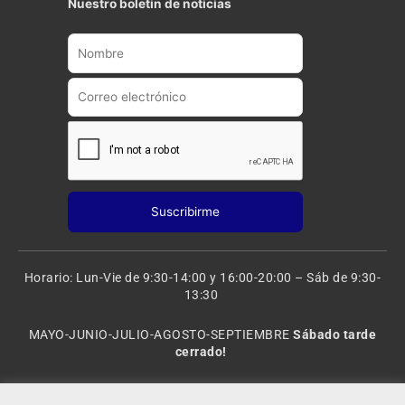
Nuestro boletin de noticias
u
a
b
g
e
r
a
m
Horario: Lun-Vie de 9:30-14:00 y 16:00-20:00 – Sáb de 9:30-
13:30
MAYO-JUNIO-JULIO-AGOSTO-SEPTIEMBRE
Sábado tarde
cerrado!
VACACIONES: 8 al 20 de AGOSTO
CERRADO