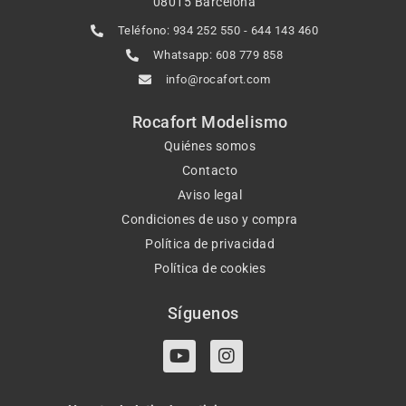
08015 Barcelona
Teléfono: 934 252 550 - 644 143 460
Whatsapp: 608 779 858
info@rocafort.com
Rocafort Modelismo
Quiénes somos
Contacto
Aviso legal
Condiciones de uso y compra
Política de privacidad
Política de cookies
Síguenos
Y
I
o
n
u
s
t
t