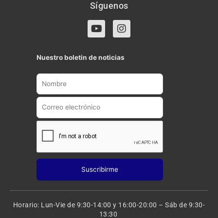
Síguenos
Y
I
o
n
u
s
t
t
Nuestro boletin de noticias
u
a
b
g
e
r
a
m
Horario: Lun-Vie de 9:30-14:00 y 16:00-20:00 – Sáb de 9:30-
13:30