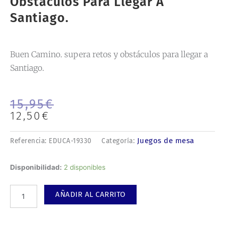
Obstáculos Para Llegar A
Santiago.
Buen Camino. supera retos y obstáculos para llegar a
Santiago.
El
El
15,95
€
precio
precio
12,50
€
original
actual
era:
es:
Juegos de mesa
Referencia:
EDUCA-19330
Categoría:
15,95€.
12,50€.
Buen
Disponibilidad:
2 disponibles
Camino.
supera
AÑADIR AL CARRITO
retos
y
obstáculos