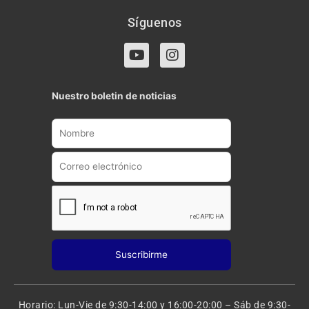
Síguenos
Y
I
o
n
u
s
t
t
Nuestro boletin de noticias
u
a
b
g
e
r
a
m
Horario: Lun-Vie de 9:30-14:00 y 16:00-20:00 – Sáb de 9:30-