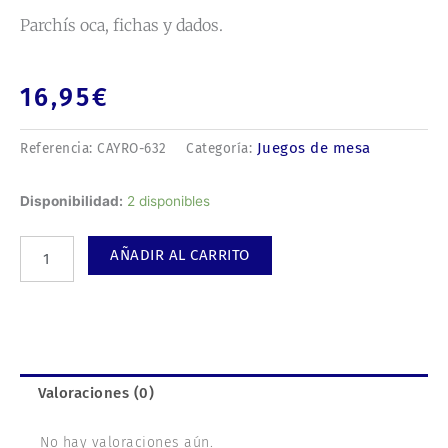
Parchís oca, fichas y dados.
16,95
€
Juegos de mesa
Referencia:
CAYRO-632
Categoría:
Parchís
Disponibilidad:
2 disponibles
oca,
fichas
AÑADIR AL CARRITO
y
dados.
cantidad
Valoraciones (0)
No hay valoraciones aún.