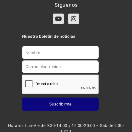
Síguenos
Y
I
o
n
u
s
t
t
Nuestro boletin de noticias
u
a
b
g
e
r
a
m
Horario: Lun-Vie de 9:30-14:00 y 16:00-20:00 – Sáb de 9:30-
13:30