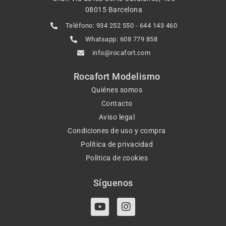
08015 Barcelona
Teléfono: 934 252 550 - 644 143 460
Whatsapp: 608 779 858
info@rocafort.com
Rocafort Modelismo
Quiénes somos
Contacto
Aviso legal
Condiciones de uso y compra
Política de privacidad
Política de cookies
Síguenos
Y
I
o
n
u
s