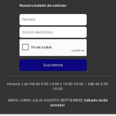
t
t
Nuestro boletin de noticias
u
a
b
g
e
r
a
m
Horario: Lun-Vie de 9:30-14:00 y 16:00-20:00 – Sáb de 9:30-
13:30
MAYO-JUNIO-JULIO-AGOSTO-SEPTIEMBRE
Sábado tarde
cerrado!