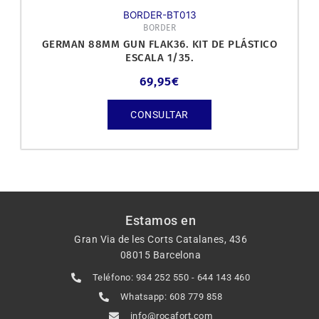
BORDER-BT013
BORDER
GERMAN 88MM GUN FLAK36. KIT DE PLÁSTICO
ESCALA 1/35.
69,95
€
CONSULTAR
Estamos en
Gran Via de les Corts Catalanes, 436
08015 Barcelona
Teléfono: 934 252 550 - 644 143 460
Whatsapp: 608 779 858
info@rocafort.com