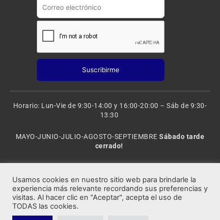
m
Horario: Lun-Vie de 9:30-14:00 y 16:00-20:00 – Sáb de 9:30-
13:30
MAYO-JUNIO-JULIO-AGOSTO-SEPTIEMBRE
Sábado tarde
cerrado!
VACACIONES: 8 al 20 de AGOSTO
CERRADO
Usamos cookies en nuestro sitio web para brindarle la
experiencia más relevante recordando sus preferencias y
visitas. Al hacer clic en "Aceptar", acepta el uso de
Rocafort Modelismo | Copyright 2021 © Todos los derechos
TODAS las cookies.
reservados.