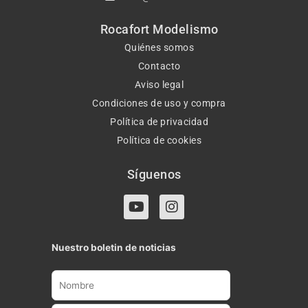
Rocafort Modelismo
Quiénes somos
Contacto
Aviso legal
Condiciones de uso y compra
Política de privacidad
Política de cookies
Síguenos
Y
I
o
n
u
s
t
t
Nuestro boletin de noticias
u
a
b
g
e
r
a