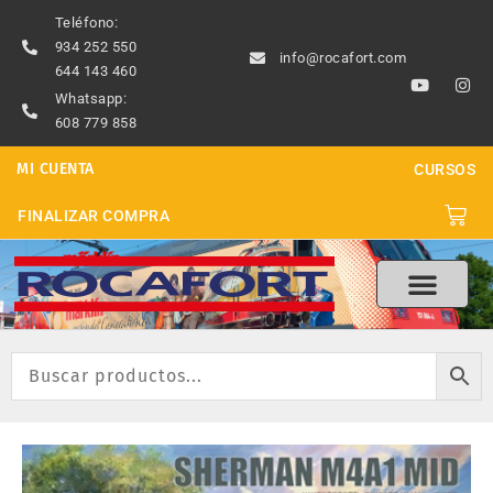
Ir
Teléfono:
al
934 252 550
info@rocafort.com
contenido
644 143 460
Y
I
o
n
Whatsapp:
u
s
608 779 858
t
t
u
a
b
g
MI CUENTA
CURSOS
e
r
a
m
Carri
FINALIZAR COMPRA