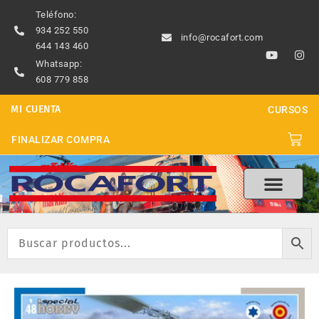
Ir
Teléfono:
al
934 252 550
info@rocafort.com
contenido
644 143 460
Y
I
o
n
Whatsapp:
u
s
608 779 858
t
t
u
a
b
g
MI CUENTA
CURSOS
e
r
a
m
Carri
FINALIZAR COMPRA