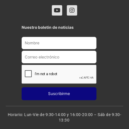
Y
I
o
n
u
s
t
t
Nuestro boletin de noticias
u
a
b
g
e
r
a
m
Horario: Lun-Vie de 9:30-14:00 y 16:00-20:00 – Sáb de 9:30-
13:30