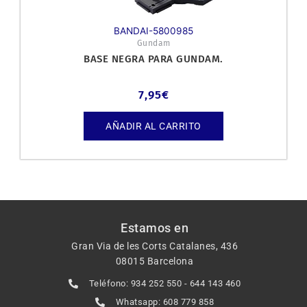
BANDAI-5800985
Gundam
BASE NEGRA PARA GUNDAM.
7,95
€
AÑADIR AL CARRITO
Estamos en
Gran Via de les Corts Catalanes, 436
08015 Barcelona
Teléfono: 934 252 550 - 644 143 460
Whatsapp: 608 779 858