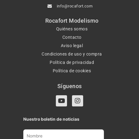
info@rocafort.com
Rocafort Modelismo
Quiénes somos
Contacto
Aviso legal
Condiciones de uso y compra
Política de privacidad
Política de cookies
Síguenos
Y
I
o
n
u
s
t
t
Nuestro boletin de noticias
u
a
b
g
e
r