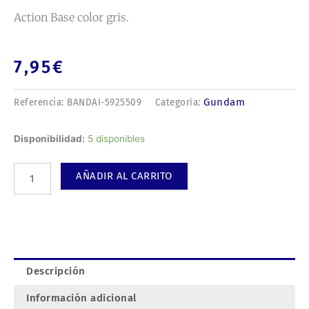
Action Base color gris.
7,95
€
Gundam
Referencia:
BANDAI-5925509
Categoría:
Action
Disponibilidad:
5 disponibles
Base
color
AÑADIR AL CARRITO
gris.
cantidad
Descripción
Información adicional