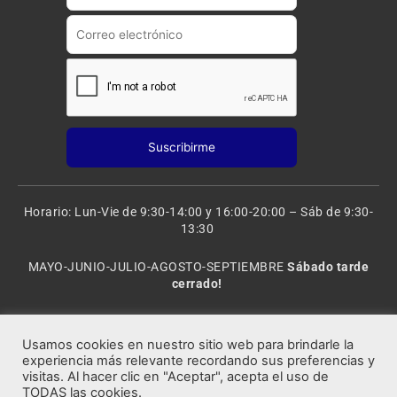
a
m
Horario: Lun-Vie de 9:30-14:00 y 16:00-20:00 – Sáb de 9:30-
13:30
MAYO-JUNIO-JULIO-AGOSTO-SEPTIEMBRE
Sábado tarde
cerrado!
VACACIONES: 8 al 20 de AGOSTO
CERRADO
Usamos cookies en nuestro sitio web para brindarle la
experiencia más relevante recordando sus preferencias y
visitas. Al hacer clic en "Aceptar", acepta el uso de
Rocafort Modelismo | Copyright 2021 © Todos los derechos
TODAS las cookies.