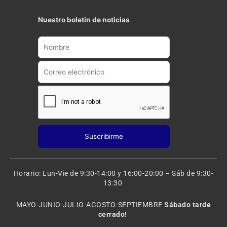
u
s
t
t
Nuestro boletin de noticias
u
a
b
g
e
r
a
m
Horario: Lun-Vie de 9:30-14:00 y 16:00-20:00 – Sáb de 9:30-
13:30
MAYO-JUNIO-JULIO-AGOSTO-SEPTIEMBRE
Sábado tarde
cerrado!