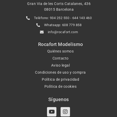
Gran Via de les Corts Catalanes, 436
08015 Barcelona
Teléfono: 934 252 550 - 644 143 460
Whatsapp: 608 779 858
info@rocafort.com
Rocafort Modelismo
Quiénes somos
Contacto
Aviso legal
Condiciones de uso y compra
Política de privacidad
Política de cookies
Síguenos
Y
I
o
n