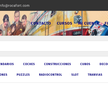
info@rocafort.com
CONTACTO
CURSOS
MI CUENTA
F
ENDARIOS
COCHES
CONSTRUCCIONES
CUBOS
DECO
IONES
PUZZLES
RADIOCONTROL
SLOT
TRANVIAS