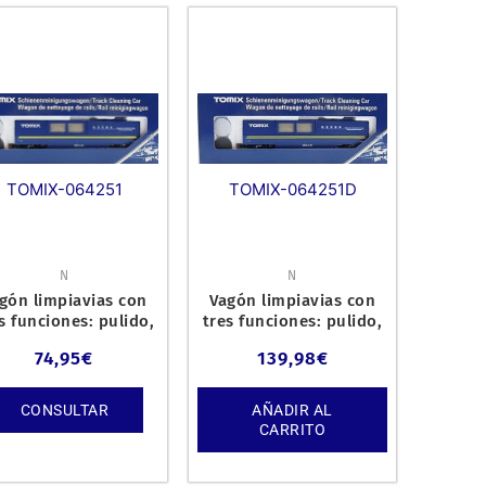
TOMIX-064251D
TOMIX-064251
N
N
gón limpiavias con
Vagón limpiavias con
s funciones: pulido,
tres funciones: pulido,
piración y limpieza.
aspiración y limpieza.
74,95
€
139,98
€
Di
CONSULTAR
AÑADIR AL
CARRITO