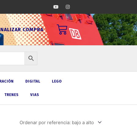
Y
I
o
n
u
s
t
t
u
a
Carrito
b
g
INALIZAR COMPRA
e
r
a
m
RACIÓN
DIGITAL
LEGO
TRENES
VIAS