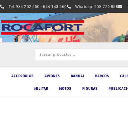
Ir
Tel: 934 252 550 - 644 143 460
Whatsap: 608 779 858
al
contenido
ACCESORIOS
AVIONES
BANDAI
BARCOS
CAL
MILITAR
MOTOS
FIGURAS
PUBLICAC