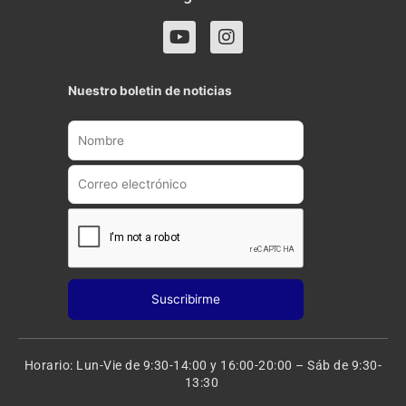
Y
I
o
n
u
s
t
t
Nuestro boletin de noticias
u
a
b
g
e
r
a
m
Horario: Lun-Vie de 9:30-14:00 y 16:00-20:00 – Sáb de 9:30-
13:30