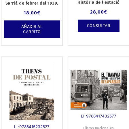
Història de l estació
Sarrià de febrer del 1939.
ferroviària i el seu ent
Una tragèdia censura
28,00
€
18,00
€
CONSULTAR
AÑADIR AL
CARRITO
LI-9788417432577
LI-9788415232827
Libros nacionales