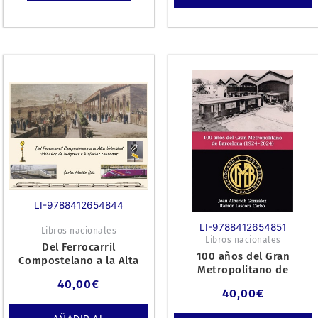
LI-9788412654844
LI-9788412654851
Libros nacionales
Libros nacionales
Del Ferrocarril
100 años del Gran
Compostelano a la Alta
Metropolitano de
Velocidad 150 años de
Barcelona (1924-2024).
40,00
€
imágenes
40,00
€