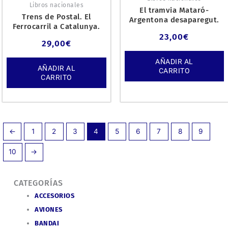
Libros nacionales
El tramvia Mataró-
Trens de Postal. El
Argentona desaparegut.
Ferrocarril a Catalunya.
23,00
€
29,00
€
AÑADIR AL
AÑADIR AL
CARRITO
CARRITO
←
1
2
3
4
5
6
7
8
9
10
→
CATEGORÍAS
ACCESORIOS
AVIONES
BANDAI