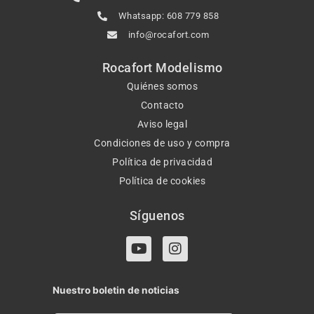
Whatsapp: 608 779 858
info@rocafort.com
Rocafort Modelismo
Quiénes somos
Contacto
Aviso legal
Condiciones de uso y compra
Política de privacidad
Política de cookies
Síguenos
Y
I
o
n
u
s
t
t
Nuestro boletin de noticias
u
a
b
g