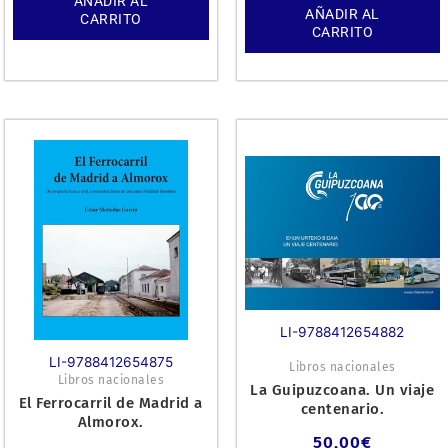
AÑADIR AL
AÑADIR AL
CARRITO
CARRITO
LI-9788412654882
LI-9788412654875
Libros nacionales
Libros nacionales
La Guipuzcoana. Un viaje
El Ferrocarril de Madrid a
centenario.
Almorox.
50,00
€