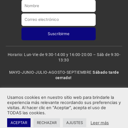
e
r
a
m
Horario: Lun-Vie de 9:30-14:00 y 16:00-20:00 – Sáb de 9:30-
13:30
MAYO-JUNIO-JULIO-AGOSTO-SEPTIEMBRE
Sábado tarde
cerrado!
VACACIONES: 8 al 20 de AGOSTO
CERRADO
Usamos cookies en nuestro sitio web para brindarle la
experiencia más relevante recordando sus preferencias y
visitas. Al hacer clic en "Aceptar", acepta el uso de
Rocafort Modelismo | Copyright 2021 © Todos los derechos
TODAS las cookies.
reservados.
Leer más
ACEPTAR
RECHAZAR
AJUSTES