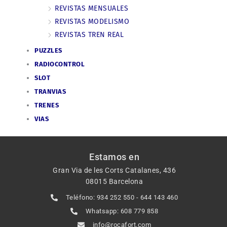
REVISTAS MENSUALES
REVISTAS MODELISMO
REVISTAS TREN REAL
PUZZLES
RADIOCONTROL
SLOT
TRANVIAS
TRENES
VIAS
Estamos en
Gran Via de les Corts Catalanes, 436
08015 Barcelona
Teléfono: 934 252 550 - 644 143 460
Whatsapp: 608 779 858
info@rocafort.com