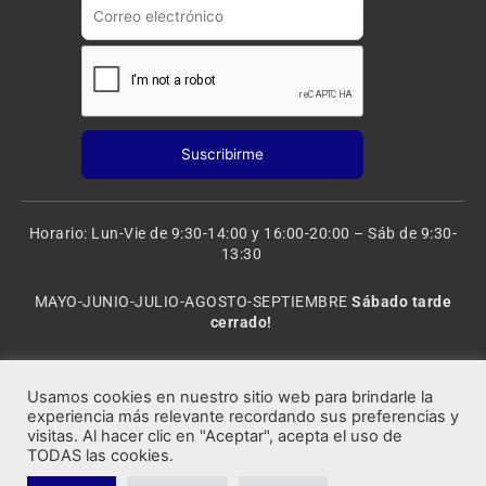
m
Horario: Lun-Vie de 9:30-14:00 y 16:00-20:00 – Sáb de 9:30-
13:30
MAYO-JUNIO-JULIO-AGOSTO-SEPTIEMBRE
Sábado tarde
cerrado!
VACACIONES: 8 al 20 de AGOSTO
CERRADO
Usamos cookies en nuestro sitio web para brindarle la
experiencia más relevante recordando sus preferencias y
visitas. Al hacer clic en "Aceptar", acepta el uso de
Rocafort Modelismo | Copyright 2021 © Todos los derechos
TODAS las cookies.
reservados.