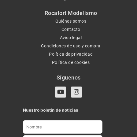
Rocafort Modelismo
Quiénes somos
Contacto
Aviso legal
Condiciones de uso y compra
Política de privacidad
Política de cookies
Síguenos
Y
I
o
n
u
s
t
t
Nuestro boletin de noticias
u
a
b
g
e
r
a