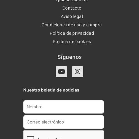
Contacto
Aviso legal
Condiciones de uso y compra
Política de privacidad
Política de cookies
Síguenos
Y
I
o
n
u
s
t
t
Nuestro boletin de noticias
u
a
b
g
e
r
a
m