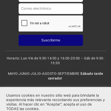
a
m
Horario: Lun-Vie de 9:30-14:00 y 16:00-20:00 – Sáb de 9:30-
13:30
MAYO-JUNIO-JULIO-AGOSTO-SEPTIEMBRE
Sábado tarde
cerrado!
VACACIONES: 8 al 20 de AGOSTO
CERRADO
Usamos cookies en nuestro sitio web para brindarle la
experiencia más relevante recordando sus preferencias y
visitas. Al hacer clic en "Aceptar", acepta el uso de
Rocafort Modelismo | Copyright 2021 © Todos los derechos
TODAS las cookies.
reservados.