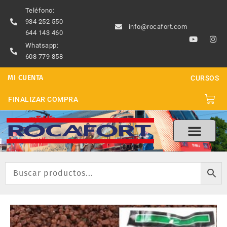
Ir
Teléfono:
al
934 252 550
info@rocafort.com
contenido
644 143 460
Y
I
o
n
Whatsapp:
u
s
608 779 858
t
t
u
a
b
g
MI CUENTA
CURSOS
e
r
a
m
Carri
FINALIZAR COMPRA