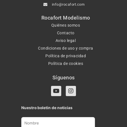
info@rocafort.com
Rocafort Modelismo
Quiénes somos
Contacto
Aviso legal
Condiciones de uso y compra
Política de privacidad
Política de cookies
Síguenos
Y
I
o
n
u
s
t
t
Nuestro boletin de noticias
u
a
b
g
e
r