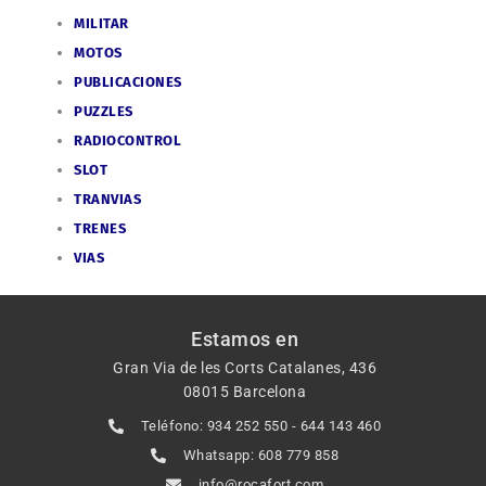
MILITAR
MOTOS
PUBLICACIONES
PUZZLES
RADIOCONTROL
SLOT
TRANVIAS
TRENES
VIAS
Estamos en
Gran Via de les Corts Catalanes, 436
08015 Barcelona
Teléfono: 934 252 550 - 644 143 460
Whatsapp: 608 779 858
info@rocafort.com