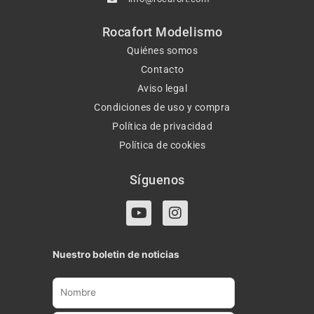
Rocafort Modelismo
Quiénes somos
Contacto
Aviso legal
Condiciones de uso y compra
Política de privacidad
Política de cookies
Síguenos
Y
I
o
n
u
s
t
t
Nuestro boletin de noticias
u
a
b
g
e
r
a