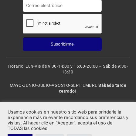
m
Horario: Lun-Vie de 9:30-14:00 y 16:00-20:00 – Sáb de 9:30-
13:30
MAYO-JUNIO-JULIO-AGOSTO-SEPTIEMBRE
Sábado tarde
cerrado!
VACACIONES: 8 al 20 de AGOSTO
CERRADO
Usamos cookies en nuestro sitio web para brindarle la
experiencia más relevante recordando sus preferencias y
visitas. Al hacer clic en "Aceptar", acepta el uso de
Rocafort Modelismo | Copyright 2021 © Todos los derechos
TODAS las cookies.
reservados.