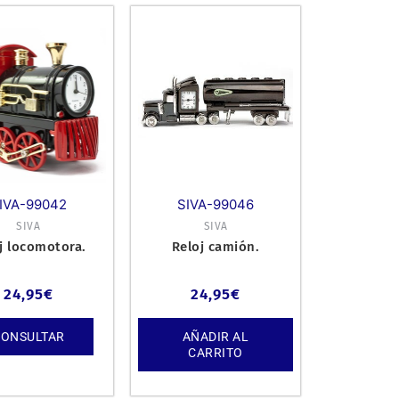
IVA-99042
SIVA-99046
SIVA
SIVA
j locomotora.
Reloj camión.
24,95
€
24,95
€
CONSULTAR
AÑADIR AL
CARRITO