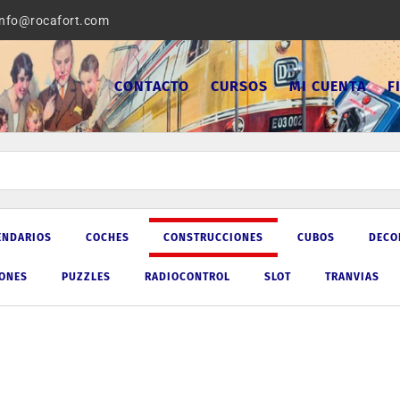
info@rocafort.com
CONTACTO
CURSOS
MI CUENTA
F
ENDARIOS
COCHES
CONSTRUCCIONES
CUBOS
DECO
IONES
PUZZLES
RADIOCONTROL
SLOT
TRANVIAS