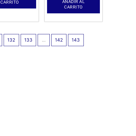
AÑADIR AL
CARRITO
CARRITO
132
133
…
142
143