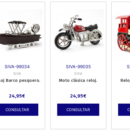
SIVA-99034
SIVA-99035
S
SIVA
SIVA
loj Barco pesquero.
Moto clásica reloj.
Relo
24,95
€
24,95
€
CONSULTAR
CONSULTAR