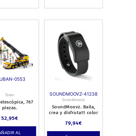
UBAN-0553
SOUNDMOOVZ-41238
Town
Soundmoovz
elescópica, 767
SoundMoovz. Baila,
piezas.
crea y disfruta!!! color
52,95
€
negro.
79,94
€
AÑADIR AL