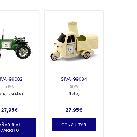
IVA-99082
SIVA-99084
SIVA
SIVA
eloj tractor
Reloj
27,95
€
27,95
€
AÑADIR AL
CONSULTAR
CARRITO