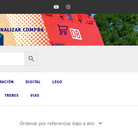
Y
I
o
n
u
s
t
t
u
a
Carrito
b
g
INALIZAR COMPRA
e
r
a
m
RACIÓN
DIGITAL
LEGO
TRENES
VIAS