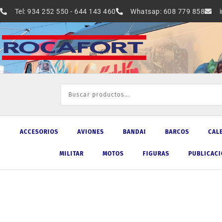
Ir
Tel: 934 252 550 - 644 143 460
Whatsap: 608 779 858
al
contenido
ACCESORIOS
AVIONES
BANDAI
BARCOS
CAL
MILITAR
MOTOS
FIGURAS
PUBLICAC