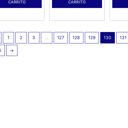
CARRITO
CARRITO
1
2
3
…
127
128
129
130
131
4
→